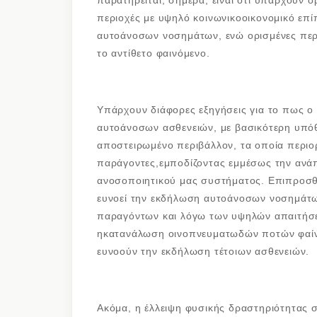
παρατηρείται, σήμερα, είναι ότι υπάρχουν ο
περιοχές με υψηλό κοινωνικοοικονομικό ε
αυτοάνοσων νοσημάτων, ενώ ορισμένες περ
το αντίθετο φαινόμενο.
Υπάρχουν διάφορες εξηγήσεις για το πως ο
αυτοάνοσων ασθενειών, με βασικότερη υπόθ
αποστειρωμένο περιβάλλον, τα οποία περιο
παράγοντες,εμποδίζοντας εμμέσως την ανάπτ
ανοσοποιητικού μας συστήματος. Επιπροσθέ
ευνοεί την εκδήλωση αυτοάνοσων νοσημάτων
παραγόντων και λόγω των υψηλών απαιτήσεω
ηκατανάλωση οινοπνευματωδών ποτών φαίν
ευνοούν την εκδήλωση τέτοιων ασθενειών.
Ακόμα, η έλλειψη φυσικής δραστηριότητας