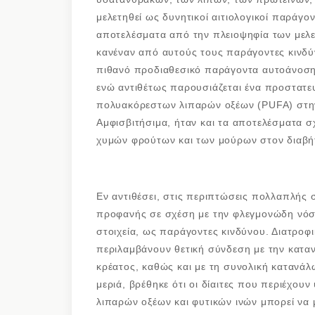
μελετηθεί ως δυνητικοί αιτιολογικοί παράγ
αποτελέσματα από την πλειοψηφία των μελε
κανέναν από αυτούς τους παράγοντες κινδ
πιθανό προδιαθεσικό παράγοντα αυτοάνοσης
ενώ αντιθέτως παρουσιάζεται ένα προστατε
πολυακόρεστων λιπαρών οξέων (PUFA) στην 
Αμφισβιτήσιμα, ήταν και τα αποτελέσματα σ
χυμών φρούτων και των μούρων στον διαβή
Εν αντιθέσει, στις περιπτώσεις πολλαπλής 
προφανής σε σχέση με την φλεγμονώδη νόσ
στοιχεία, ως παράγοντες κινδύνου. Διατροφ
περιλαμβάνουν θετική σύνδεση με την κατα
κρέατος, καθώς και με τη συνολική κατανάλ
μεριά, βρέθηκε ότι οι δίαιτες που περιέχ
λιπαρών οξέων και φυτικών ινών μπορεί να