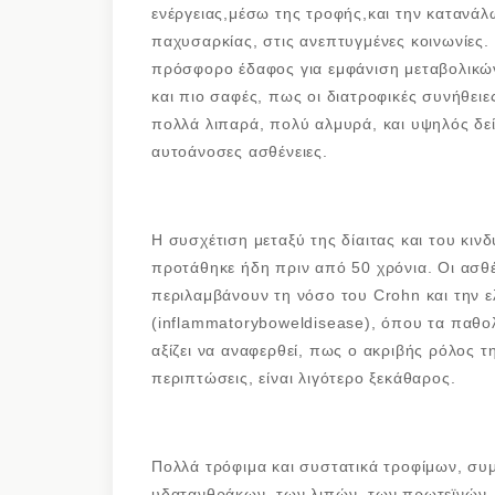
ενέργειας,μέσω της τροφής,και την κατανά
παχυσαρκίας, στις ανεπτυγμένες κοινωνίες.
πρόσφορο έδαφος για εμφάνιση μεταβολικών
και πιο σαφές, πως οι διατροφικές συνήθειε
πολλά λιπαρά, πολύ αλμυρά, και υψηλός δε
αυτοάνοσες ασθένειες.
Η συσχέτιση μεταξύ της δίαιτας και του κ
προτάθηκε ήδη πριν από 50 χρόνια. Οι ασθ
περιλαμβάνουν τη νόσο του Crohn και την ε
(inflammatoryboweldisease), όπου τα παθολ
αξίζει να αναφερθεί, πως ο ακριβής ρόλος τ
περιπτώσεις, είναι λιγότερο ξεκάθαρος.
Πολλά τρόφιμα και συστατικά τροφίμων, συ
υδατανθράκων, των λιπών, των πρωτεϊνών, 