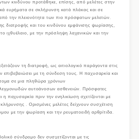
ντων κινδύνου προτάθηκε, επίσης, από μελέτες στην
ικά ευρήματα σε σκλήρυνση κατά πλάκας και σε
 από την πλειονότητα των πιο πρόσφατων μελετών.
της διατροφής και του κινδύνου εμφάνισης ψωρίασης,
το ιχθυέλαιο, με την πρόσληψη λαχανικών και την
ξετάζουν τη διατροφή, ως αιτιολογικό παράγοντα στις
ν επιβεβαιώσει με τη σύνδεση τους. Η παχυσαρκία και
άτομα σε μια πληθώρα χρόνιων
φλεγμονωδών αυτοάνοσων ασθενειών. Πρόσφατες
ι η παχυσαρκία πριν την ενηλικίωση σχετίζονται με
λήρυνσης . Ορισμένες μελέτες δείχνουν συσχέτιση
μου με την ψωρίαση και την ρευματοειδή αρθρίτιδα.
ολικό σύνδρομο δεν συσχετίζονται με τις