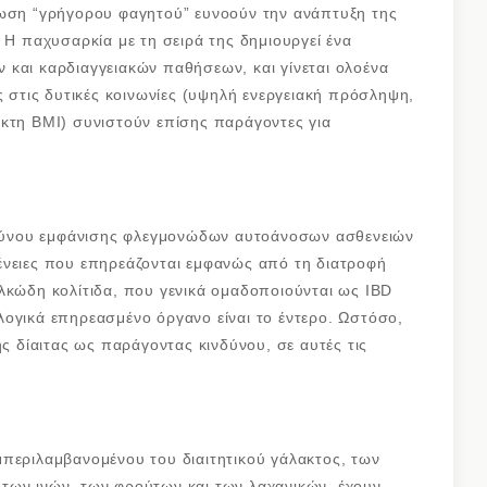
λωση “γρήγορου φαγητού” ευνοούν την ανάπτυξη της
 Η παχυσαρκία με τη σειρά της δημιουργεί ένα
 και καρδιαγγειακών παθήσεων, και γίνεται ολοένα
ς στις δυτικές κοινωνίες (υψηλή ενεργειακή πρόσληψη,
ίκτη BMI) συνιστούν επίσης παράγοντες για
ινδύνου εμφάνισης φλεγμονώδων αυτοάνοσων ασθενειών
ένειες που επηρεάζονται εμφανώς από τη διατροφή
λκώδη κολίτιδα, που γενικά ομαδοποιούνται ως IBD
ογικά επηρεασμένο όργανο είναι το έντερο. Ωστόσο,
ης δίαιτας ως παράγοντας κινδύνου, σε αυτές τις
μπεριλαμβανομένου του διαιτητικού γάλακτος, των
των ινών, των φρούτων και των λαχανικών, έχουν