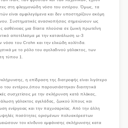
οντες στη φλεγμονώδη νόσο του εντέρου. Όμως, τα
τών είναι αμφιλεγόμενα και δεν υποστηρίζουν ακόμη
ύνου. Συστηματικές ανασκοπήσεις σημειώνουν ως
 ασθένειας μια δίαιτα πλούσια σε ζωική πρωτεΐνη
υτικό αποτέλεσμα με την κατανάλωση ω-3
νόσο του Crohn και την ελκώδη κολίτιδα.
χετικά με το ρόλο του αγελαδινού γάλακτος, των
τη τύπου 1.
σκλήρυνσης, η επίδραση της διατροφής είναι λιγότερο
ο του εντέρου,όπου παρουσιάστηκαν διαιτητικά
ικές συσχετίσεις με την σκλήρυνση κατά πλάκας,
νάλωση γάλακτος αγελάδας, ζωικού λίπους και
ωση ενέργειας και την παχυσαρκίας. Από την άλλη
ουν υψηλές ποσότητες ορισμένων πολυακόρεστων
 μειώσουν τον κίνδυνο εμφάνισης σκλήρυνσης κατα