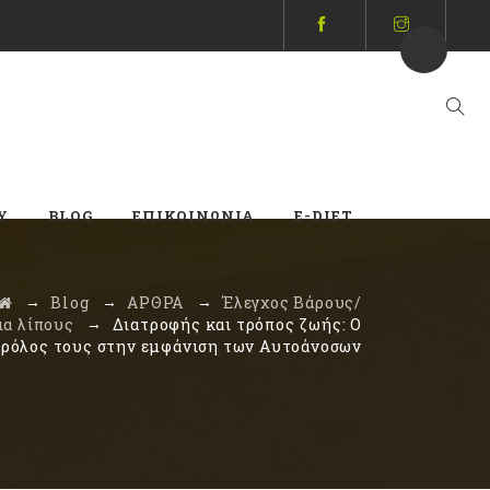
Y
BLOG
ΕΠΙΚΟΙΝΩΝΊΑ
E-DIET
→
→
→
Blog
ΑΡΘΡΑ
Έλεγχος Βάρους/
→
α λίπους
Διατροφής και τρόπος ζωής: O
ρόλος τους στην εμφάνιση των Αυτοάνοσων