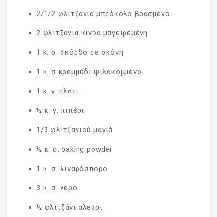
2/1/2 φλιτζάνια μπρόκολο βρασμένο
2 φλιτζάνια κινόα μαγειρεμένη
1 κ. σ. σκόρδο σε σκόνη
1 κ. σ κρεμμύδι ψιλοκομμένο
1 κ. γ. αλάτι
½ κ. γ. πιπέρι
1/3 φλιτζανιού μαγιά
½ κ. σ. baking powder
1 κ. σ. λιναρόσπορο
3 κ. σ. νερό
½ φλιτζάνι αλεύρι