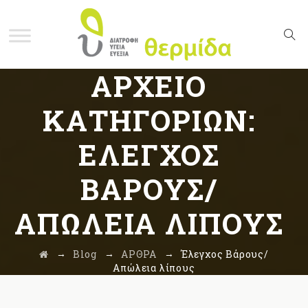
ΑΡΧΕΊΟ
ΚΑΤΗΓΟΡΙΏΝ:
ΈΛΕΓΧΟΣ
ΒΆΡΟΥΣ/
ΑΠΏΛΕΙΑ ΛΊΠΟΥΣ
→
→
→
Blog
ΑΡΘΡΑ
Έλεγχος Βάρους/
Απώλεια λίπους