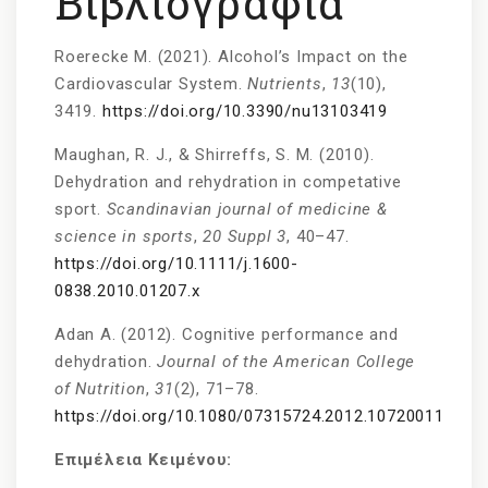
Βιβλιογραφία
Roerecke M. (2021). Alcohol’s Impact on the
Cardiovascular System.
Nutrients
,
13
(10),
3419.
https://doi.org/10.3390/nu13103419
Maughan, R. J., & Shirreffs, S. M. (2010).
Dehydration and rehydration in competative
sport.
Scandinavian journal of medicine &
science in sports
,
20 Suppl 3
, 40–47.
https://doi.org/10.1111/j.1600-
0838.2010.01207.x
Adan A. (2012). Cognitive performance and
dehydration.
Journal of the American College
of Nutrition
,
31
(2), 71–78.
https://doi.org/10.1080/07315724.2012.10720011
Επιμέλεια Κειμένου: