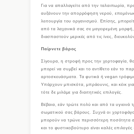
Για να απαλλαγείτε από την ταλαιπωρία, πρ
αυξάνουν την απορρόφηση νερού, επομένως 
λειτουργία του οργανισμού. Επίσης, μπορεί
από τα λαχανικά σας σε μαγειρεμένη μορφή
διασπαστούν μερικές από τις ίνες, διευκολύ
Παίρνετε βάρος
Σίγουρα, η στροφή προς την χορτοφαγία, θ
μπορεί να συμβεί και το αντίθετο εάν το π
αρτοσκευάσματα. Τα φυτικά ή vegan τρόφιμα 
Υπάρχουν μπισκότα, μπράουνις, και κέικ γι
τότε δε μιλάμε για διαιτητικές επιλογές.
Βέβαια, εάν τρώτε πολύ και από τα υγιεινά 
σωματικού σας βάρους. Συχνά οι χορτοφάγοι
μπορούν να τρώνε περισσότερη ποσότητα σ
και το φυστικοβούτυρο είναι καλές επιλογές 