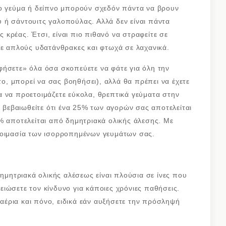
ρο γεύμα ή δείπνο μπορούν σχεδόν πάντα να βρουν
 ή σάντουιτς γαλοπούλας. Αλλά δεν είναι πάντα
ίς κρέας. Έτσι, είναι πιο πιθανό να στραφείτε σε
σε απλούς υδατάνθρακες και φτωχά σε λαχανικά.
φήσετε» όλα όσα σκοπεύετε να φάτε για όλη την
το, μπορεί να σας βοηθήσει), αλλά θα πρέπει να έχετε
για να προετοιμάζετε εύκολα, θρεπτικά γεύματα στην
ι βεβαιωθείτε ότι ένα 25% των αγορών σας αποτελείται
% αποτελείται από δημητριακά ολικής άλεσης. Με
τοιμασία των ισορροπημένων γευμάτων σας.
δημητριακά ολικής αλέσεως είναι πλούσια σε ίνες που
ιώσετε τον κίνδυνο για κάποιες χρόνιες παθήσεις.
έρια και πόνο, ειδικά εάν αυξήσετε την πρόσληψή