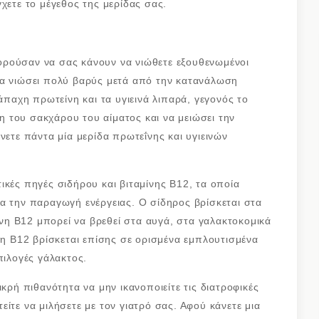
χετε το μέγεθος της μερίδας σας.
ορούσαν να σας κάνουν να νιώθετε εξουθενωμένοι
να νιώσει πολύ βαρύς μετά από την κατανάλωση
αχη πρωτείνη και τα υγιεινά λιπαρά, γεγονός το
 του σακχάρου του αίματος και να μειώσει την
νετε πάντα μία μερίδα πρωτεΐνης και υγιεινών
ικές πηγές σιδήρου και βιταμίνης Β12, τα οποία
α την παραγωγή ενέργειας. Ο σίδηρος βρίσκεται στα
μίνη Β12 μπορεί να βρεθεί στα αυγά, στα γαλακτοκομικά
νη Β12 βρίσκεται επίσης σε ορισμένα εμπλουτισμένα
πιλογές γάλακτος.
ικρή πιθανότητα να μην ικανοποιείτε τις διατροφικές
ίτε να μιλήσετε με τον γιατρό σας. Αφού κάνετε μια