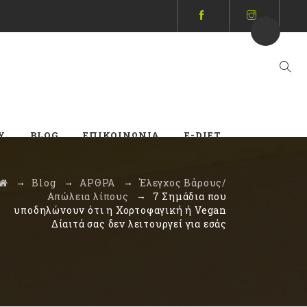
Y
BLOG
ΕΠΙΚΟΙΝΩΝΊΑ
E-DIET
→
→
→
Blog
ΑΡΘΡΑ
Έλεγχος Βάρους/
→
Απώλεια λίπους
7 Σημάδια που
υποδηλώνουν ότι η Χορτοφαγική ή Vegan
Δίαιτά σας δεν λειτουργεί για εσάς