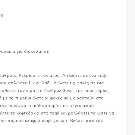
ση
αράκια για διακόσμηση
αθμούς Κελσίου, στον αέρα. Απλώστε σε ένα ταψί
λου απλώστε 1 κ.σ. λάδι. Λιώστε τις φακές σε ένα
οσθέστε τον κιμά, το δενδρολίβανο, την μουστάρδα,
ά με το πιρούνι ώστε οι φακές να μοιραστούν στο
στην συνέχεια το κάθε κομμάτι σε πέντε μικρά
άλτε τα κεφτεδάκια στο ταψί και ρολλάρετέ τα ώστε να
ρι να πάρουν ελαφρύ καφέ χρώμα. Βγάλτε από τον