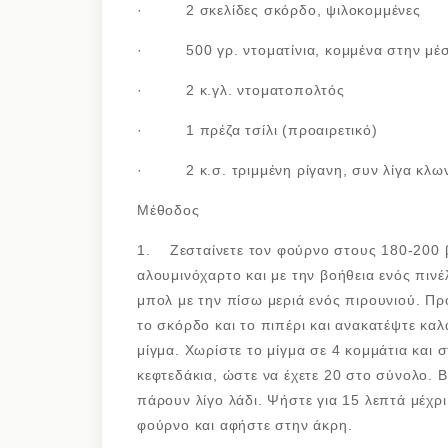
· 2 σκελίδες σκόρδο, ψιλοκομμένες
· 500 γρ. ντοματίνια, κομμένα στην μέ
· 2 κ.γλ. ντοματοπολτός
· 1 πρέζα τσίλι (προαιρετικό)
· 2 κ.σ. τριμμένη ρίγανη, συν λίγα κλων
Μέθοδος
1. Ζεσταίνετε τον φούρνο στους 180-200 β
αλουμινόχαρτο και με την βοήθεια ενός πινέ
μπολ με την πίσω μεριά ενός πιρουνιού. Πρ
το σκόρδο και το πιπέρι και ανακατέψτε καλ
μίγμα. Χωρίστε το μίγμα σε 4 κομμάτια και 
κεφτεδάκια, ώστε να έχετε 20 στο σύνολο. Β
πάρουν λίγο λάδι. Ψήστε για 15 λεπτά μέχ
φούρνο και αφήστε στην άκρη.