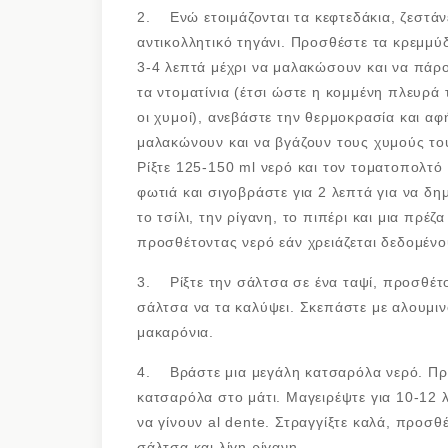
2. Ενώ ετοιμάζονται τα κεφτεδάκια, ζεστάνε
αντικολλητικό τηγάνι. Προσθέστε τα κρεμμύδ
3-4 λεπτά μέχρι να μαλακώσουν και να πάρου
τα ντοματίνια (έτσι ώστε η κομμένη πλευρά 
οι χυμοί), ανεβάστε την θερμοκρασία και αφ
μαλακώνουν και να βγάζουν τους χυμούς του
Ρίξτε 125-150 ml νερό και τον τοματοπολτό
φωτιά και σιγοβράστε για 2 λεπτά για να δη
το τσίλι, την ρίγανη, το πιπέρι και μια πρέ
προσθέτοντας νερό εάν χρειάζεται δεδομένο
3. Ρίξτε την σάλτσα σε ένα ταψί, προσθέτο
σάλτσα να τα καλύψει. Σκεπάστε με αλουμιν
μακαρόνια.
4. Βράστε μια μεγάλη κατσαρόλα νερό. Προ
κατσαρόλα στο μάτι. Μαγειρέψτε για 10-12 
να γίνουν al dente. Στραγγίξτε καλά, προσθέ
σάλτσα και λίγη ρίγανη.