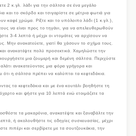
τε 2 κ.γλ. λάδι για την σάλτσα σε ένα μεγάλο
ια και το σκόρδο και τσιγαρίστε σε μέτρια φωτιά για
ν καφέ χρώμα. Ρίξτε και το υπόλοιπο λάδι (1 κ.γλ.),
τους να είναι προς το τηγάνι, για να απελευθερωθούν
ήστε 3-4 λεπτά ή μέχρι οι ντομάτες να αρχίσουν να
ς. Μην ανακατεύετε, γιατί θα χάσουν το σχήμα τους.
 και ανακατέψτε πολύ προσεκτικά. Χαμηλώστε την
μιουργήσετε μια ζουμερή και δεμένη σάλτσα. Περιχύστε
ζα αλάτι ανακατεύοντας μια φόρα γρήγορα και
υ ότι η σάλτσα πρέπει να καλύπτει τα κεφτεδάκια.
ντας τα κεφτεδάκια και με ένα κουτάλι βοηθήστε τη
όχαρτο και ψήστε για 10 λεπτά ενώ ετοιμάζετε τα
σθέστε τα μακαρόνια, ανακατέψτε και ξαναβάλτε την
λεπτά, ή ακολουθήστε τις οδηγίες συσκευασίας, μέχρι
στε πιπέρι και σερβίρετε με τα σουτζουκάκια, την