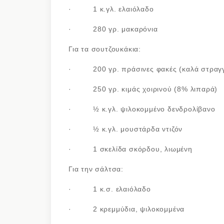
· 1 κ.γλ. ελαιόλαδο
· 280 γρ. μακαρόνια
Για τα σουτζουκάκια:
· 200 γρ. πράσινες φακές (καλά στραγγ
· 250 γρ. κιμάς χοιρινού (8% λιπαρά)
· ½ κ.γλ. ψιλοκομμένο δενδρολίβανο
· ½ κ.γλ. μουστάρδα ντιζόν
· 1 σκελίδα σκόρδου, λιωμένη
Για την σάλτσα:
· 1 κ.σ. ελαιόλαδο
· 2 κρεμμύδια, ψιλοκομμένα