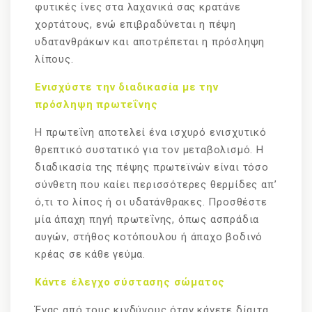
φυτικές ίνες στα λαχανικά σας κρατάνε
χορτάτους, ενώ επιβραδύνεται η πέψη
υδατανθράκων και αποτρέπεται η πρόσληψη
λίπους.
Ενισχύστε την διαδικασία με την
πρόσληψη πρωτεΐνης
Η πρωτεΐνη αποτελεί ένα ισχυρό ενισχυτικό
θρεπτικό συστατικό για τον μεταβολισμό. Η
διαδικασία της πέψης πρωτεϊνών είναι τόσο
σύνθετη που καίει περισσότερες θερμίδες απ’
ό,τι το λίπος ή οι υδατάνθρακες. Προσθέστε
μία άπαχη πηγή πρωτεΐνης, όπως ασπράδια
αυγών, στήθος κοτόπουλου ή άπαχο βοδινό
κρέας σε κάθε γεύμα.
Κάντε έλεγχο σύστασης σώματος
Ένας από τους κινδύνους όταν κάνετε δίαιτα