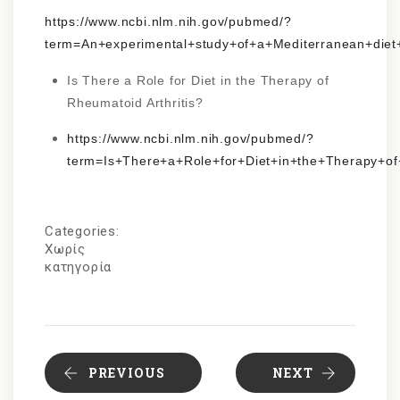
https://www.ncbi.nlm.nih.gov/pubmed/?
term=An+experimental+study+of+a+Mediterranean+diet+i
Is There a Role for Diet in the Therapy of
Rheumatoid Arthritis?
https://www.ncbi.nlm.nih.gov/pubmed/?
term=Is+There+a+Role+for+Diet+in+the+Therapy+of
Categories:
Χωρίς
κατηγορία
PREVIOUS
NEXT