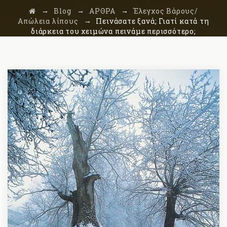
→
→
→
Blog
ΑΡΘΡΑ
Έλεγχος Βάρους/
→
Απώλεια λίπους
Πεινάσατε ξανά; Γιατί κατά τη
διάρκεια του χειμώνα πεινάμε περισσότερο;