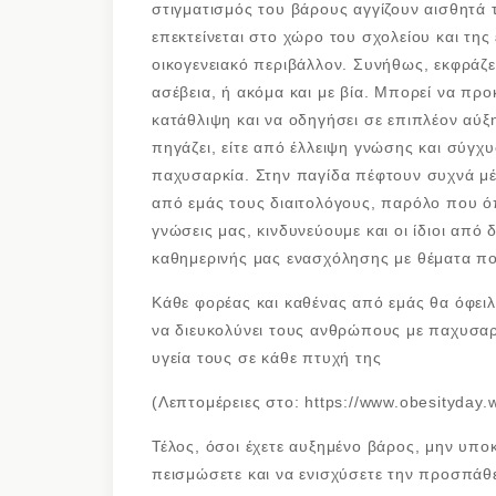
στιγματισμός του βάρους αγγίζουν αισθητά 
επεκτείνεται στο χώρο του σχολείου και της 
οικογενειακό περιβάλλον. Συνήθως, εκφράζετ
ασέβεια, ή ακόμα και με βία. Μπορεί να πρ
κατάθλιψη και να οδηγήσει σε επιπλέον αύξ
πηγάζει, είτε από έλλειψη γνώσης και σύγχ
παχυσαρκία. Στην παγίδα πέφτουν συχνά μέχ
από εμάς τους διαιτολόγους, παρόλο που ό
γνώσεις μας, κινδυνεύουμε και οι ίδιοι από
καθημερινής μας ενασχόλησης με θέματα π
Κάθε φορέας και καθένας από εμάς θα όφειλ
να διευκολύνει τους ανθρώπους με παχυσαρ
υγεία τους σε κάθε πτυχή της
(Λεπτομέρειες στο: https://www.obesityday.
Τέλος, όσοι έχετε αυξημένο βάρος, μην υπο
πεισμώσετε και να ενισχύσετε την προσπάθ