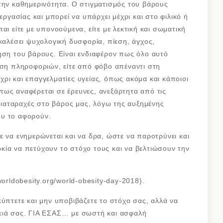
την καθημερινότητα. Ο στιγματισμός του βάρους
εργασίας και μπορεί να υπάρχει μέχρι και στο φιλικό ή
αι είτε με υπονοούμενα, είτε με λεκτική και σωματική
οκαλέσει ψυχολογική δυσφορία, πίεση, άγχος,
ηση του βάρους. Είναι ενδιαφέρον πως όλο αυτό
υση πληροφοριών, είτε από φόβο απέναντι στη
ρι και επαγγελματίες υγείας, όπως ακόμα και κάποιοι
πως αναφέρεται σε έρευνες, ανεξάρτητα από τις
 διαταραχές στο βάρος μας, λόγω της αυξημένης
ου το αφορούν.
ε να ενημερώνεται και να δρα, ώστε να παροτρύνει και
κία να πετύχουν το στόχο τους και να βελτιώσουν την
worldobesity.org/world-obesity-day-2018).
κύπτετε και μην υποβιβάζετε το στόχο σας, αλλά να
ειά σας. ΓΙΑ ΕΣΑΣ… με σωστή και ασφαλή