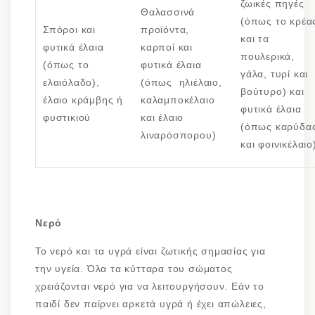
ζωικές πηγές
Θαλασσινά
(όπως το κρέα
Σπόροι και
προϊόντα,
και τα
φυτικά έλαια
καρποί και
πουλερικά,
(όπως το
φυτικά έλαια
γάλα, τυρί και
ελαιόλαδο),
(όπως ηλιέλαιο,
βούτυρο) και
έλαιο κράμβης ή
καλαμποκέλαιο
φυτικά έλαια
φυστικιού
και έλαιο
(όπως καρύδα
λιναρόσπορου)
και φοινικέλαιο
Νερό
Το νερό και τα υγρά είναι ζωτικής σημασίας για
την υγεία. Όλα τα κύτταρα του σώματος
χρειάζονται νερό για να λειτουργήσουν. Εάν το
παιδί δεν παίρνει αρκετά υγρά ή έχει απώλειες,