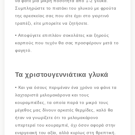
να φάτε μια μικρή ποσότητα από 1-2 γλυκά.
Συμπληρώστε το πιατάκι του γλυκού με φρούτα
της αρεσκείας σας που είτε έχει στο γιορτινό
τραπέζι, είτε μπορείτε να ζητήσετε.
•
Αποφύγετε επιπλέον σοκολάτες και ξηρούς
καρπούς που τυχόν θα σας προσφέρουν μετά το
φαγητό.
Τα χριστουγεννιάτικα γλυκά
•
Και για όσους περιμέναν ένα χρόνο να φάνε τα
λαχταριστά μελομακάρονα και τους
κουραμπιέδες, τα οποία παρά το μικρό τους
μέγεθος μας δίνουν αρκετές θερμίδες, καλό θα
ήταν να γνωρίζετε ότι το μελομακάρονο
υπερτερεί του κουραμπιέ, όχι όσον αφορά στην
ενεργειακή του αξία, αλλά κυρίως στη θρεπτική.