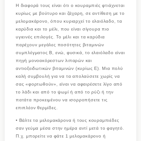
Η διαφορά τους είναι ότι ο κουραμπιές φτιάχνεται
κυρίως με βούτυρο και ζάχαρη, σε αντίθεση με το
μελομακάρονο, όπου κυριαρχεί το ελαιόλαδο, τα
καρύδια και το μέλι, που είναι σίγουρα πιο
υγιεινές επιλογές. Το μέλι και τα καρύδια
παρέχουν μεγάλες ποσότητες βιταμινών
συμπλέγματος Β, ενώ, φυσικά, το ελαιόλαδο είναι
πηγή μονοακόρεστων λιπαρών και
αντιοξειδωτικών βιταμινών (κυρίως Ε). Μια πολύ
καλή συμβουλή για να τα απολαύσετε χωρίς να
σας «φορτωθούν», είναι να αφαιρέσετε λίγο από
το λάδι και από το ψωμί ή από το ρύζι ή την
πατάτα προκειμένου να ισορροπήσετε τις
επιπλέον θερμίδες.
•
Βάλτε τα μελομακάρονα ή τους κουραμπιέδες
σαν γεύμα μέσα στην ημέρα αντί μετά το φαγητό.
Π.χ. μπορείτε να φάτε 1 μελομακάρονο ή