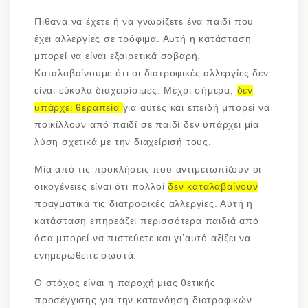
Πιθανά να έχετε ή να γνωρίζετε ένα παιδί που
έχει αλλεργίες σε τρόφιμα. Αυτή η κατάσταση
μπορεί να είναι εξαιρετικά σοβαρή.
Καταλαβαίνουμε ότι οι διατροφικές αλλεργίες δεν
είναι εύκολα διαχειρίσιμες. Μέχρι σήμερα,
δεν
υπάρχει θεραπεία
για αυτές και επειδή μπορεί να
ποικίλλουν από παιδί σε παιδί δεν υπάρχει μία
λύση σχετικά με την διαχείρισή τους.
Μία από τις προκλήσεις που αντιμετωπίζουν οι
οικογένειες είναι ότι πολλοί
δεν καταλαβαίνουν
πραγματικά τις διατροφικές αλλεργίες. Αυτή η
κατάσταση επηρεάζει περισσότερα παιδιά από
όσα μπορεί να πιστεύετε και γι’αυτό αξίζει να
ενημερωθείτε σωστά.
Ο στόχος είναι η παροχή μιας θετικής
προσέγγισης για την κατανόηση διατροφικών