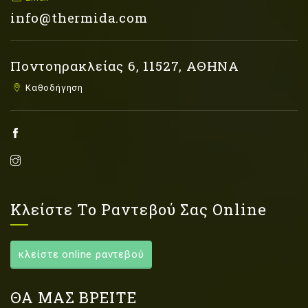
info@thermida.com
Ποντοηρακλείας 6, 11527, ΑΘΗΝΑ
Καθοδήγηση
Κλείστε Το Ραντεβού Σας Online
κλείστε online ραντεβού
ΘΑ ΜΑΣ ΒΡΕΙΤΕ