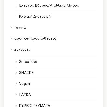
Έλεγχος Βάρους/Απώλεια λίπους
Κλινική Διατροφή
Γενικά
Όροι και προϋποθέσεις
Συνταγές
Smoothies
SNACKS
Vegan
ΓΛΥΚΑ
ΚΥΡΙΩΣ ΓΕΥΜΑΤΑ