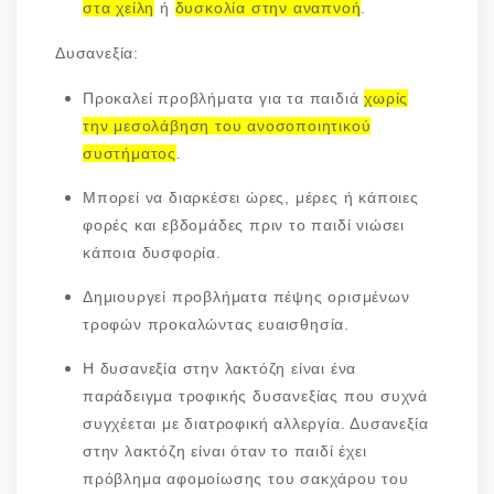
στα χείλη
ή
δυσκολία στην αναπνοή
.
Δυσανεξία:
Προκαλεί προβλήματα για τα παιδιά
χωρίς
την μεσολάβηση του ανοσοποιητικού
συστήματος
.
Μπορεί να διαρκέσει ώρες, μέρες ή κάποιες
φορές και εβδομάδες πριν το παιδί νιώσει
κάποια δυσφορία.
Δημιουργεί προβλήματα πέψης ορισμένων
τροφών προκαλώντας ευαισθησία.
Η δυσανεξία στην λακτόζη είναι ένα
παράδειγμα τροφικής δυσανεξίας που συχνά
συγχέεται με διατροφική αλλεργία. Δυσανεξία
στην λακτόζη είναι όταν το παιδί έχει
πρόβλημα αφομοίωσης του σακχάρου του