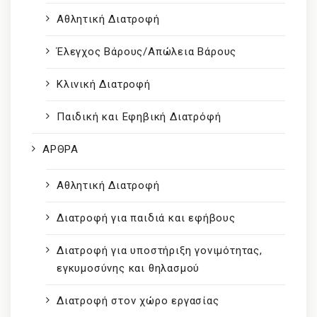
Αθλητική Διατροφή
Έλεγχος Βάρους/Απώλεια Βάρους
Κλινική Διατροφή
Παιδική και Εφηβική Διατρόφή
ΑΡΘΡΑ
Αθλητική Διατροφή
Διατροφή για παιδιά και εφήβους
Διατροφή για υποστήριξη γονιμότητας,
εγκυμοσύνης και θηλασμού
Διατροφή στον χώρο εργασίας