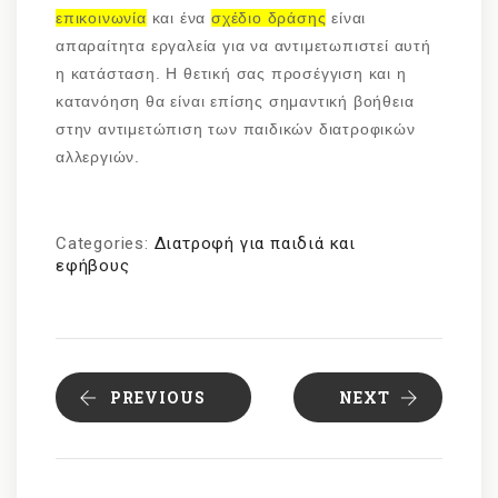
επικοινωνία
και ένα
σχέδιο δράσης
είναι
απαραίτητα εργαλεία για να αντιμετωπιστεί αυτή
η κατάσταση. Η θετική σας προσέγγιση και η
κατανόηση θα είναι επίσης σημαντική βοήθεια
στην αντιμετώπιση των παιδικών διατροφικών
αλλεργιών.
Categories:
Διατροφή για παιδιά και
εφήβους
PREVIOUS
NEXT