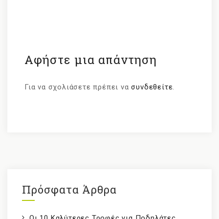
Αφήστε μια απάντηση
Για να σχολιάσετε πρέπει να
συνδεθείτε
.
Πρόσφατα Άρθρα
Οι 10 Καλύτερες Τροφές για Ποδηλάτες