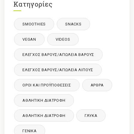
Κατηγορίες
SMOOTHIES
SNACKS
VEGAN
VIDEOS
ΈΛΕΓΧΟΣ ΒΆΡΟΥΣ/ΑΠΏΛΕΙΑ ΒΆΡΟΥΣ
ΈΛΕΓΧΟΣ ΒΆΡΟΥΣ/ΑΠΏΛΕΙΑ ΛΊΠΟΥΣ
ΌΡΟΙ ΚΑΙ ΠΡΟΫΠΟΘΈΣΕΙΣ
ΑΡΘΡΑ
ΑΘΛΗΤΙΚΉ ΔΙΑΤΡΟΦΉ
ΑΘΛΗΤΙΚΉ ΔΙΑΤΡΟΦΉ
ΓΛΥΚΑ
ΓΕΝΙΚΆ