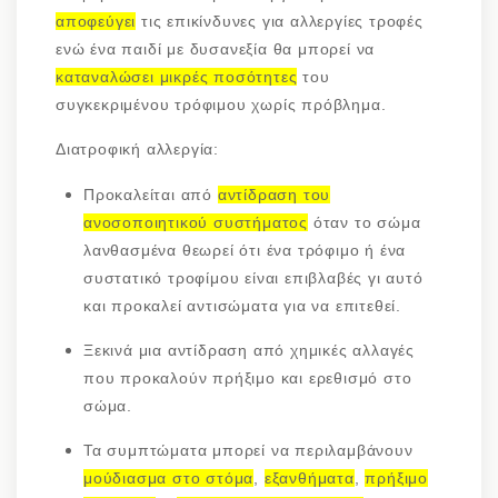
αποφεύγει
τις επικίνδυνες για αλλεργίες τροφές
ενώ ένα παιδί με δυσανεξία θα μπορεί να
καταναλώσει μικρές ποσότητες
του
συγκεκριμένου τρόφιμου χωρίς πρόβλημα.
Διατροφική αλλεργία:
Προκαλείται από
αντίδραση του
ανοσοποιητικού συστήματος
όταν το σώμα
λανθασμένα θεωρεί ότι ένα τρόφιμο ή ένα
συστατικό τροφίμου είναι επιβλαβές γι αυτό
και προκαλεί αντισώματα για να επιτεθεί.
Ξεκινά μια αντίδραση από χημικές αλλαγές
που προκαλούν πρήξιμο και ερεθισμό στο
σώμα.
Τα συμπτώματα μπορεί να περιλαμβάνουν
μούδιασμα στο στόμα
,
εξανθήματα
,
πρήξιμο