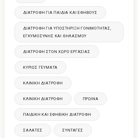
ΔΙΑΤΡΟΦΉ ΓΙΑ ΠΑΙΔΙΆ ΚΑΙ ΕΦΉΒΟΥΣ
ΔΙΑΤΡΟΦΉ ΓΙΑ ΥΠΟΣΤΉΡΙΞΗ ΓΟΝΙΜΌΤΗΤΑΣ,
ΕΓΚΥΜΟΣΎΝΗΣ ΚΑΙ ΘΗΛΑΣΜΟΎ
ΔΙΑΤΡΟΦΉ ΣΤΟΝ ΧΏΡΟ ΕΡΓΑΣΊΑΣ
ΚΥΡΙΩΣ ΓΕΥΜΑΤΑ
ΚΛΙΝΙΚΉ ΔΙΑΤΡΟΦΉ
ΚΛΙΝΙΚΉ ΔΙΑΤΡΟΦΉ
ΠΡΩΙΝΑ
ΠΑΙΔΙΚΉ ΚΑΙ ΕΦΗΒΙΚΉ ΔΙΑΤΡΌΦΉ
ΣΑΛΑΤΕΣ
ΣΥΝΤΑΓΈΣ