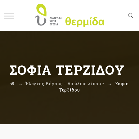
ΣΟΦΊΑ ΤΕΡΖΊΔΟΥ
→
→
Έλεγχος Βάρους - Απώλεια λίπους
Σοφία
Τερζίδου